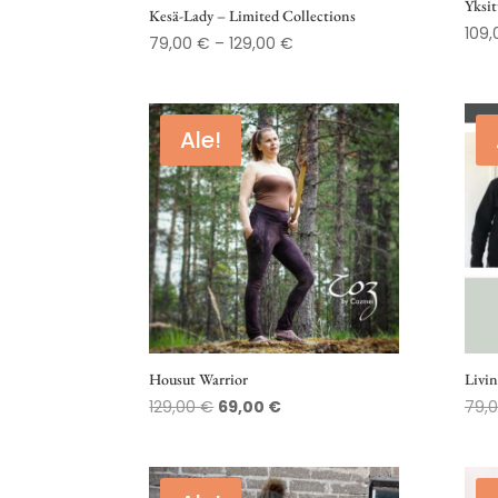
Yksit
Kesä-Lady – Limited Collections
109
Hintaluokka:
79,00
€
–
129,00
€
79,00 €
-
129,00 €
Ale!
Housut Warrior
Livin
Alkuperäinen
Nykyinen
129,00
€
69,00
€
79,
hinta
hinta
oli:
on:
129,00 €.
69,00 €.