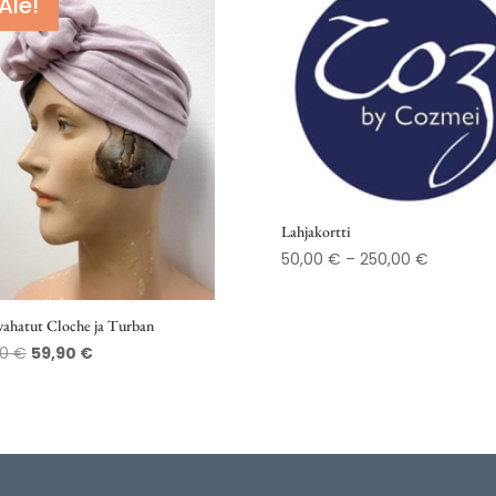
Ale!
Lahjakortti
Hintaluok
50,00
€
–
250,00
€
50,00 €
-
vahatut Cloche ja Turban
250,00 €
Alkuperäinen
Nykyinen
00
€
59,90
€
hinta
hinta
oli:
on:
75,00 €.
59,90 €.