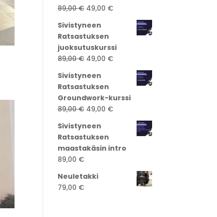
Alkuperäinen
Nykyinen
89,00
€
49,00
€
hinta
hinta
Sivistyneen
oli:
on:
Ratsastuksen
89,00 €.
49,00 €.
juoksutuskurssi
Alkuperäinen
Nykyinen
89,00
€
49,00
€
hinta
hinta
Sivistyneen
oli:
on:
Ratsastuksen
89,00 €.
49,00 €.
Groundwork-kurssi
Alkuperäinen
Nykyinen
89,00
€
49,00
€
hinta
hinta
Sivistyneen
oli:
on:
Ratsastuksen
89,00 €.
49,00 €.
maastakäsin intro
89,00
€
Neuletakki
79,00
€