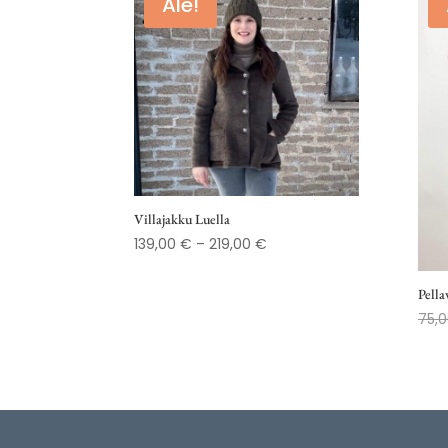
Ale!
Villajakku Luella
Hintaluokka:
139,00
€
–
219,00
€
139,00 €
-
Pella
219,00 €
75,