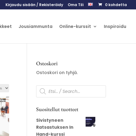
Kirjaudu sisään / Rekisteröidy
Oma Tili
0 kohdetta
kkeet
Jousiammunta
Online-kurssit
Inspiroidu
Ostoskori
Ostoskori on tyhjä.
Products
search
Suositellut tuotteet
Sivistyneen
Ratsastuksen In
Hand-kurssi