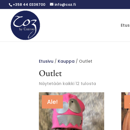
+358 44 0336700
info@coz.fi
Etus
Etusivu
/
Kauppa
/ Outlet
Outlet
Sorted
Näytetään kaikki 12 tulosta
by
latest
Ale!