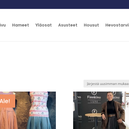
ivu
Hameet
Yläosat
Asusteet
Housut
Hevostarvi
Ale!