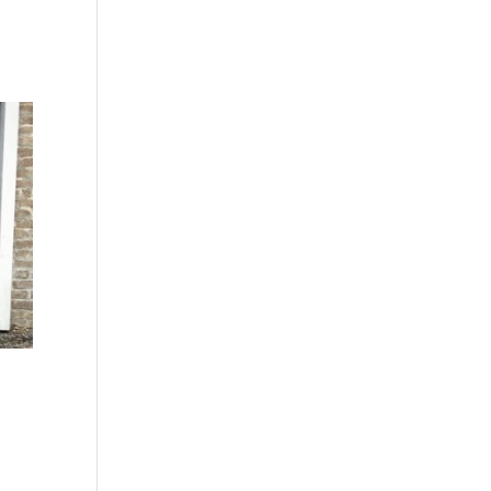
a:
ka: