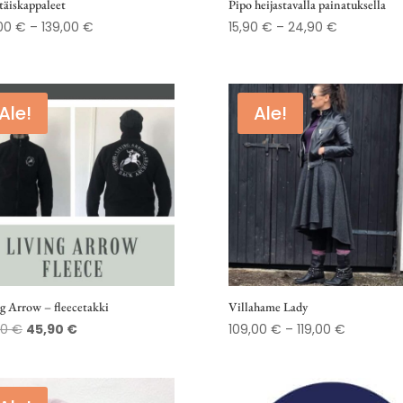
täiskappaleet
Pipo heijastavalla painatuksella
Hintaluokka:
Hintaluokk
,00
€
–
139,00
€
15,90
€
–
24,90
€
109,00 €
15,90 €
-
-
139,00 €
24,90 €
Ale!
Ale!
g Arrow – fleecetakki
Villahame Lady
Alkuperäinen
Nykyinen
Hintaluok
00
€
45,90
€
109,00
€
–
119,00
€
hinta
hinta
109,00 €
oli:
on:
-
79,00 €.
45,90 €.
119,00 €