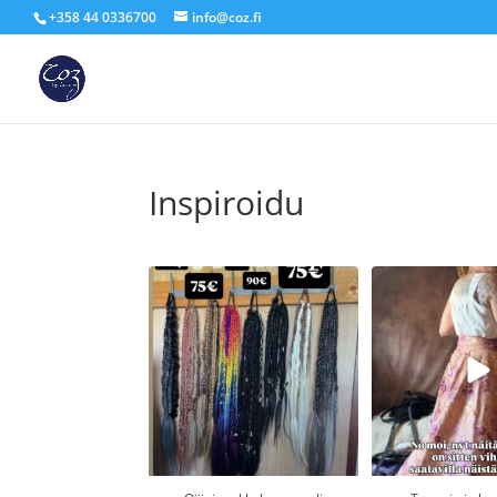
+358 44 0336700
info@coz.fi
Inspiroidu
Oijjoi verkkokauppa oli
Toppeja ja ha
päivityksen yhteydessä
...
tukkataikoja!
...
6
0
30