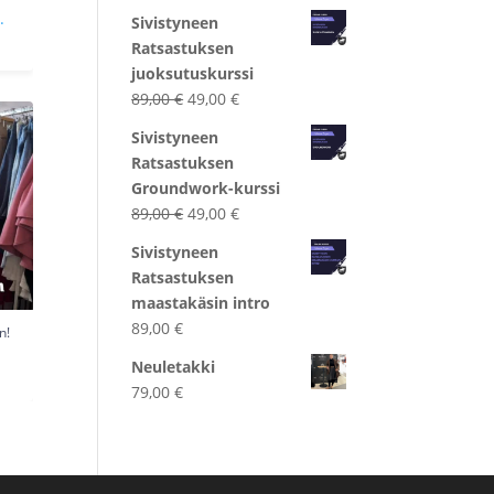
hinta
hinta
.
Sivistyneen
oli:
on:
Ratsastuksen
89,00 €.
49,00 €.
juoksutuskurssi
Alkuperäinen
Nykyinen
89,00
€
49,00
€
n!
hinta
hinta
Sivistyneen
oli:
on:
Ratsastuksen
89,00 €.
49,00 €.
Groundwork-kurssi
Alkuperäinen
Nykyinen
89,00
€
49,00
€
hinta
hinta
Sivistyneen
oli:
on:
Ratsastuksen
89,00 €.
49,00 €.
maastakäsin intro
89,00
€
n!
.
Neuletakki
79,00
€