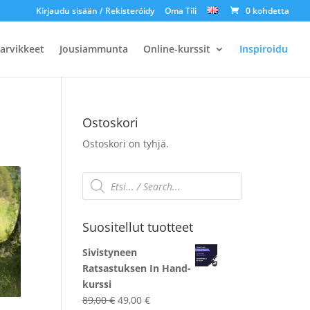
Kirjaudu sisään / Rekisteröidy
Oma Tili
0 kohdetta
arvikkeet
Jousiammunta
Online-kurssit
Inspiroidu
Ostoskori
Ostoskori on tyhjä.
Products
ekä
search
Suositellut tuotteet
Sivistyneen
Ratsastuksen In Hand-
kurssi
Alkuperäinen
Nykyinen
89,00
€
49,00
€