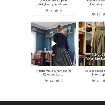
Oijjoi verkkokauppa oli
Toppeja ja ha
...
päivityksen yhteydessä
tukkataikoja!
...
6
0
30
Hiushommia & hameita 🥰🥰
Avajaiset puodiss
kotimaista
...
laitoin lop
44
2
47
Hiushommia & hameita 🥰
Avajaiset puodis
...
🥰 kotimaista
- laitoin lo
44
2
47