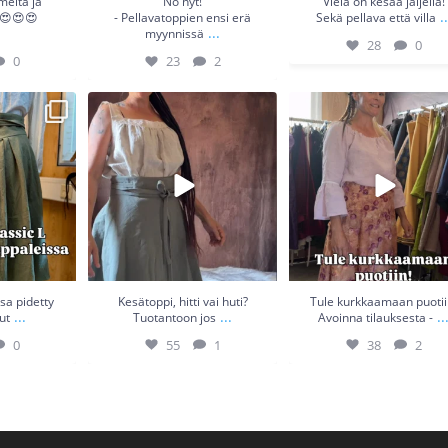
meita ja
No nyt!
Vielä on kesää jäljellä!
..
 😍😍😍
- Pellavatoppien ensi erä
Sekä pellava että villa
...
myynnissä
28
0
0
23
2
a pidetty -
Kesätoppi, hitti vai huti?
Tule kurkkaamaan puotii
ut
...
Tuotantoon jos
...
Avoinna tilauksesta -
...
0
55
1
38
2
sa pidetty
Kesätoppi, hitti vai huti?
Tule kurkkaamaan puotii
...
...
..
put
Tuotantoon jos
Avoinna tilauksesta -
0
55
1
38
2