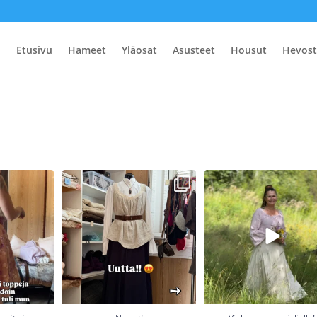
Etusivu
Hameet
Yläosat
Asusteet
Housut
Hevost
meita ja
No nyt!
Vielä on kesää jäljellä! S
 😍😍😍
- Pellavatoppien ensi erä
pellava että villa
...
myynnissä
...
28
0
0
23
2