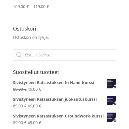
Hintaluokka:
109,00
€
–
119,00
€
109,00 €
-
119,00 €
Ostoskori
Ostoskori on tyhjä.
Products
search
Suositellut tuotteet
Sivistyneen Ratsastuksen In Hand-kurssi
Alkuperäinen
Nykyinen
89,00
€
49,00
€
hinta
hinta
Sivistyneen Ratsastuksen juoksutuskurssi
oli:
on:
Alkuperäinen
Nykyinen
89,00
€
49,00
€
89,00 €.
49,00 €.
hinta
hinta
Sivistyneen Ratsastuksen Groundwork-kurssi
oli:
on:
Alkuperäinen
Nykyinen
89,00
€
49,00
€
89,00 €.
49,00 €.
hinta
hinta