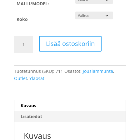
MALLI/MODEL:
Koko
Living
Lisää ostoskoriin
Arrow
-
fleecetakki
määrä
Tuotetunnus (SKU):
711
Osastot:
Jousiammunta
,
Outlet
,
Yläosat
Kuvaus
Lisätiedot
Kuvaus