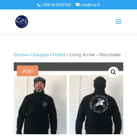
+358 44 0336700
info@coz.fi
Etusivu
/
Kauppa
/
Outlet
/ Living Arrow – fleecetakki
Ale!