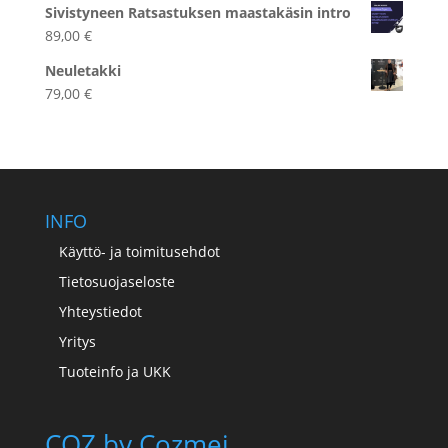
Sivistyneen Ratsastuksen maastakäsin intro
oli:
on:
89,00
€
89,00 €.
49,00 €.
Neuletakki
79,00
€
INFO
Käyttö- ja toimitusehdot
Tietosuojaseloste
Yhteystiedot
Yritys
Tuoteinfo ja UKK
COZ by Cozmei