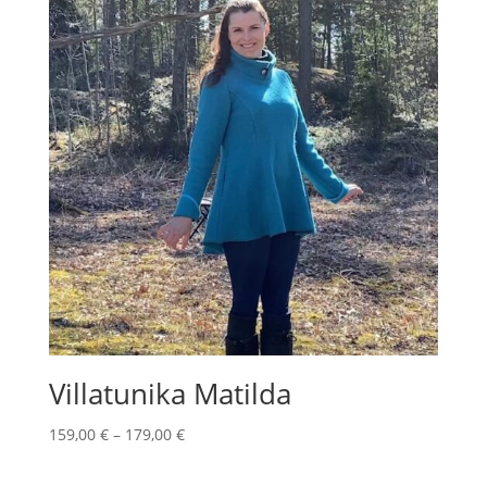
Villatunika Matilda
Hintaluokka:
159,00
€
–
179,00
€
159,00 €
-