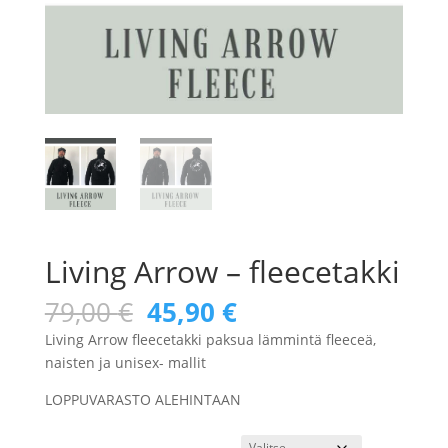
Living Arrow – fleecetakki
Alkuperäinen
Nykyinen
79,00
€
45,90
€
hinta
hinta
Living Arrow fleecetakki paksua lämmintä fleeceä,
oli:
on:
naisten ja unisex- mallit
79,00 €.
45,90 €.
LOPPUVARASTO ALEHINTAAN