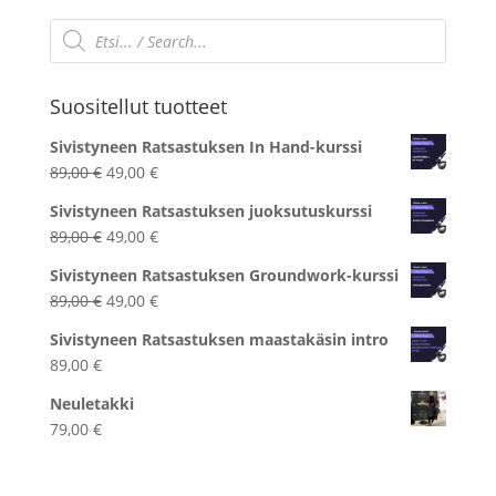
Products
search
Suositellut tuotteet
Sivistyneen Ratsastuksen In Hand-kurssi
Alkuperäinen
Nykyinen
89,00
€
49,00
€
hinta
hinta
Sivistyneen Ratsastuksen juoksutuskurssi
oli:
on:
Alkuperäinen
Nykyinen
89,00
€
49,00
€
89,00 €.
49,00 €.
hinta
hinta
Sivistyneen Ratsastuksen Groundwork-kurssi
oli:
on:
Alkuperäinen
Nykyinen
89,00
€
49,00
€
89,00 €.
49,00 €.
hinta
hinta
Sivistyneen Ratsastuksen maastakäsin intro
oli:
on:
89,00
€
89,00 €.
49,00 €.
Neuletakki
79,00
€