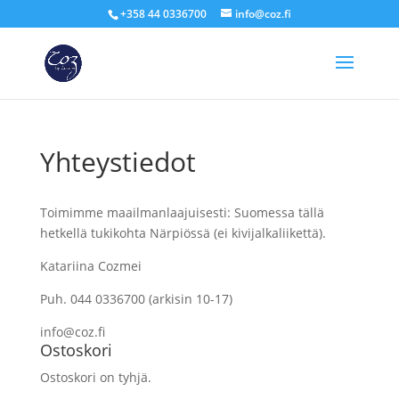
+358 44 0336700
info@coz.fi
Yhteystiedot
Toimimme maailmanlaajuisesti: Suomessa tällä
hetkellä tukikohta Närpiössä (ei kivijalkaliikettä).
Katariina Cozmei
Puh. 044 0336700 (arkisin 10-17)
info@coz.fi
Ostoskori
Ostoskori on tyhjä.