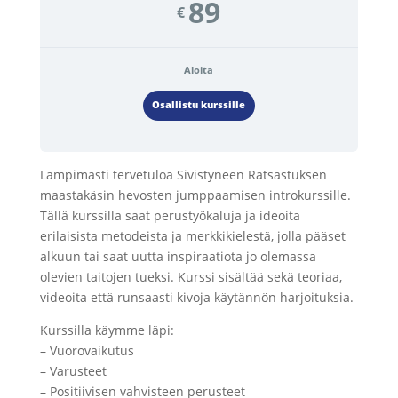
89
€
Aloita
Osallistu kurssille
Lämpimästi tervetuloa Sivistyneen Ratsastuksen
maastakäsin hevosten jumppaamisen introkurssille.
Tällä kurssilla saat perustyökaluja ja ideoita
erilaisista metodeista ja merkkikielestä, jolla pääset
alkuun tai saat uutta inspiraatiota jo olemassa
olevien taitojen tueksi. Kurssi sisältää sekä teoriaa,
videoita että runsaasti kivoja käytännön harjoituksia.
Kurssilla käymme läpi:
– Vuorovaikutus
– Varusteet
– Positiivisen vahvisteen perusteet