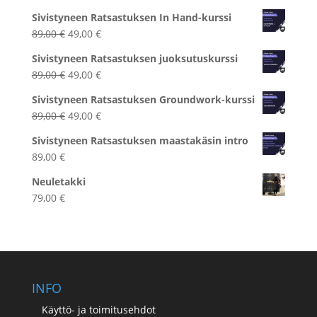
Sivistyneen Ratsastuksen In Hand-kurssi
Alkuperäinen
Nykyinen
89,00
€
49,00
€
hinta
hinta
Sivistyneen Ratsastuksen juoksutuskurssi
oli:
on:
Alkuperäinen
Nykyinen
89,00
€
49,00
€
89,00 €.
49,00 €.
hinta
hinta
Sivistyneen Ratsastuksen Groundwork-kurssi
oli:
on:
Alkuperäinen
Nykyinen
89,00
€
49,00
€
89,00 €.
49,00 €.
hinta
hinta
Sivistyneen Ratsastuksen maastakäsin intro
oli:
on:
89,00
€
89,00 €.
49,00 €.
Neuletakki
79,00
€
INFO
Käyttö- ja toimitusehdot