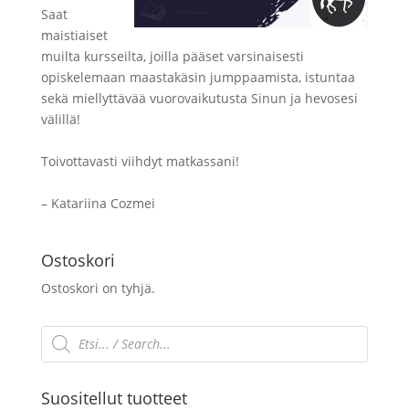
Saat
maistiaiset
muilta kursseilta, joilla pääset varsinaisesti
opiskelemaan maastakäsin jumppaamista, istuntaa
sekä miellyttävää vuorovaikutusta Sinun ja hevosesi
välillä!
Toivottavasti viihdyt matkassani!
– Katariina Cozmei
Ostoskori
Ostoskori on tyhjä.
Products
search
Suositellut tuotteet