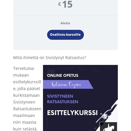
15
€
Aloita
Osallistu kurssille
Mitä ihmettä on Sivistynyt Ratsastus?
Tervetuloa
mukaan
esittelykurssill
e, jolla pääset
kurkistamaan
Sivistyneen
Ratsastukseen
maailmaan
niin maasta
kuin selästä.