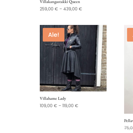
Villakangastakki Queen
Hintaluokka:
259,00
€
–
439,00
€
259,00 €
-
439,00 €
Ale!
Villahame Lady
Hintaluokka:
109,00
€
–
119,00
€
109,00 €
-
Pella
119,00 €
75,