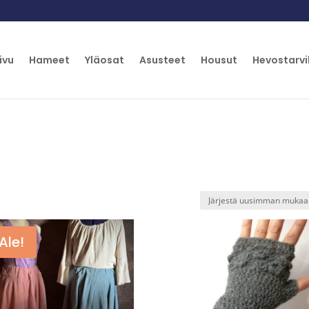
ivu
Hameet
Yläosat
Asusteet
Housut
Hevostarvi
Ale!