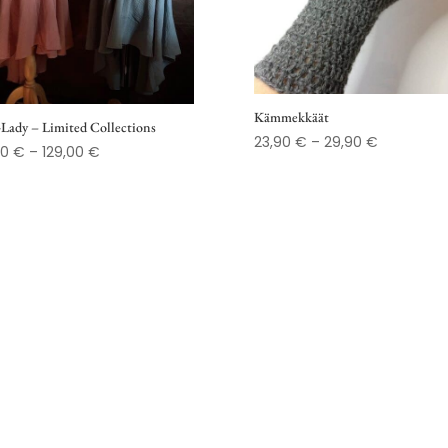
Kämmekkäät
Lady – Limited Collections
Hintaluokk
23,90
€
–
29,90
€
Hintaluokka:
00
€
–
129,00
€
23,90 €
79,00 €
-
-
29,90 €
129,00 €