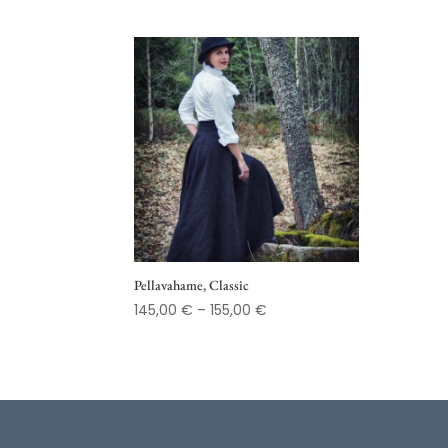
Pellavahame, Classic
Hintaluokka:
145,00
€
–
155,00
€
145,00 €
-
155,00 €