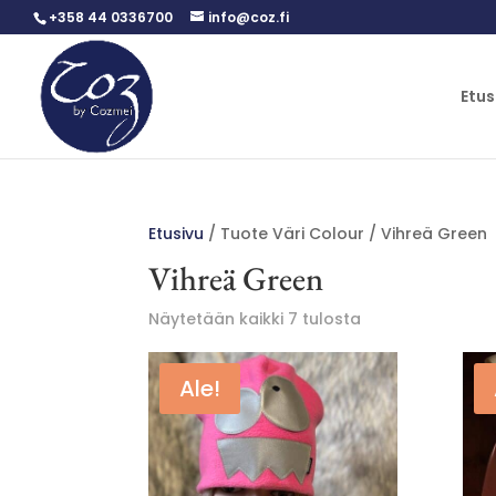
+358 44 0336700
info@coz.fi
Etus
Etusivu
/ Tuote Väri Colour / Vihreä Green
Vihreä Green
Sorted
Näytetään kaikki 7 tulosta
by
latest
Ale!