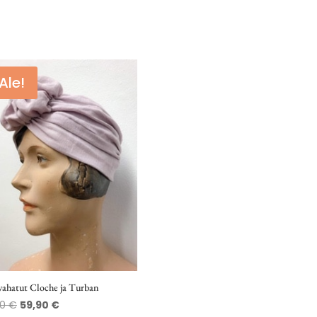
Ale!
vahatut Cloche ja Turban
Alkuperäinen
Nykyinen
00
€
59,90
€