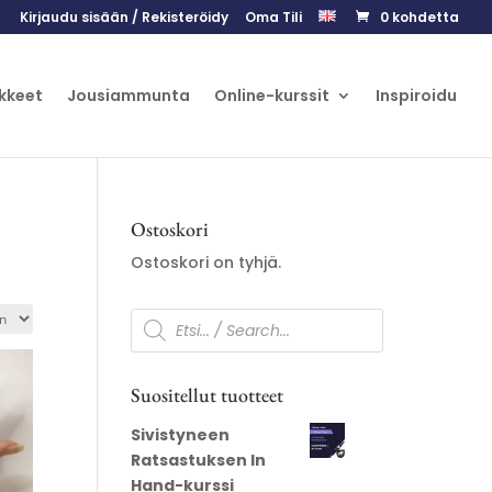
Kirjaudu sisään / Rekisteröidy
Oma Tili
0 kohdetta
kkeet
Jousiammunta
Online-kurssit
Inspiroidu
Ostoskori
Ostoskori on tyhjä.
Products
search
Suositellut tuotteet
Sivistyneen
Ratsastuksen In
Hand-kurssi