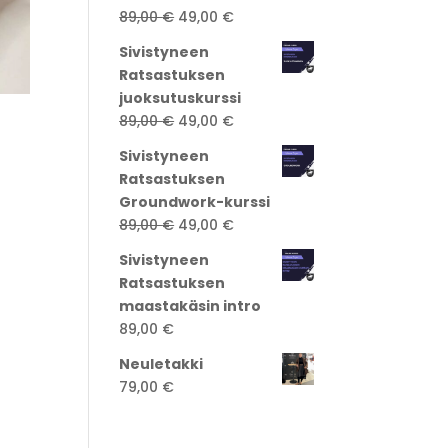
Alkuperäinen
Nykyinen
89,00
€
49,00
€
hinta
hinta
Sivistyneen
oli:
on:
Ratsastuksen
89,00 €.
49,00 €.
juoksutuskurssi
Alkuperäinen
Nykyinen
89,00
€
49,00
€
a:
hinta
hinta
Sivistyneen
oli:
on:
Ratsastuksen
89,00 €.
49,00 €.
Groundwork-kurssi
Alkuperäinen
Nykyinen
89,00
€
49,00
€
hinta
hinta
Sivistyneen
oli:
on:
Ratsastuksen
89,00 €.
49,00 €.
maastakäsin intro
89,00
€
Neuletakki
79,00
€