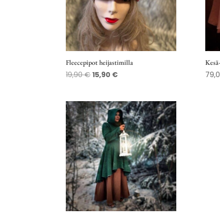
Fleecepipot heijastimilla
Kesä-
Alkuperäinen
Nykyinen
19,90
€
15,90
€
79,
hinta
hinta
oli:
on:
19,90 €.
15,90 €.