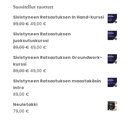
Suositellut tuotteet
Sivistyneen Ratsastuksen In Hand-kurssi
Alkuperäinen
Nykyinen
89,00
€
49,00
€
hinta
hinta
Sivistyneen Ratsastuksen
oli:
on:
juoksutuskurssi
89,00 €.
49,00 €.
Alkuperäinen
Nykyinen
89,00
€
49,00
€
hinta
hinta
Sivistyneen Ratsastuksen Groundwork-
oli:
on:
kurssi
89,00 €.
49,00 €.
Alkuperäinen
Nykyinen
89,00
€
49,00
€
hinta
hinta
Sivistyneen Ratsastuksen maastakäsin
oli:
on:
intro
89,00 €.
49,00 €.
89,00
€
Neuletakki
79,00
€