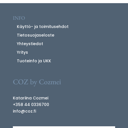
INFO
Käyttö- ja toimitusehdot
Tietosuojaseloste
Yhteystiedot
Yritys
Tuoteinfo ja UKK
COZ by Cozmei
Katariina Cozmei
+358 44 0336700
info@coz.fi