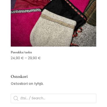
Pussukka/tasku
Hintaluokka:
24,90
€
–
29,90
€
24,90 €
-
29,90 €
Ostoskori
Ostoskori on tyhjä.
Products
search