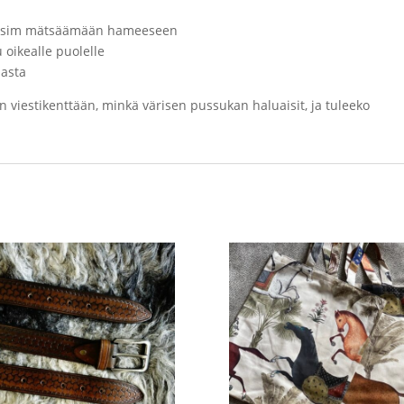
stä esim mätsäämään hameeseen
u oikealle puolelle
masta
an viestikenttään, minkä värisen pussukan haluaisit, ja tuleeko