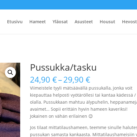
Etusivu
Hameet
Yläosat
Asusteet
Housut
Hevost
Pussukka/tasku
Hintaluokka:
24,90
€
–
29,90
€
24,90 €
Viimeistele tyyli mätsäävällä pussukalla, jonka voit
-
kiepauttaa helposti vyötäröllesi tai kantaa kädessä /
29,90 €
olalla. Pussukkaan mahtuu älypuhelin, heppanamej
avaimet… Sopii erittäin hyvin hameen kaveriksi!
Jokainen on vähän erilainen 😉
Jos tilaat mittatilaushameen, teemme sinulle halute
pussukan samasta kankaasta. Mittatilaushameisiin v