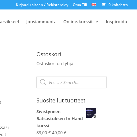
Kirjaudu sisään / Rekisteröidy
Oma Tili
0 kohdetta
arvikkeet
Jousiammunta
Online-kurssit
Inspiroidu
Ostoskori
Ostoskori on tyhjä.
Products
search
Suositellut tuotteet
a,
Sivistyneen
Ratsastuksen In Hand-
kurssi
ssasi
Alkuperäinen
Nykyinen
89,00
€
49,00
€
oit