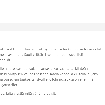
nka voit kiepauttaa helposti vyötäröllesi tai kantaa kädessä / olalla.
ja, avaimet… Sopii erittäin hyvin hameen kaveriksi!
inen 😉
lle halutessasi pussukan samasta kankaasta tai kiinteän
n kiinnityksen voi halutessaan saada kahdella eri tavalla: joko
na pussukan taakse, tai sivuille jolloin pussukka on enemmän
vyötärölle).
e, laita viestiä mitä väriä haluaisit.