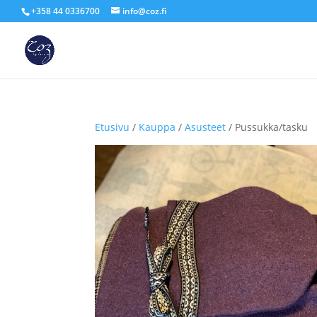
+358 44 0336700
info@coz.fi
Etusivu
/
Kauppa
/
Asusteet
/ Pussukka/tasku