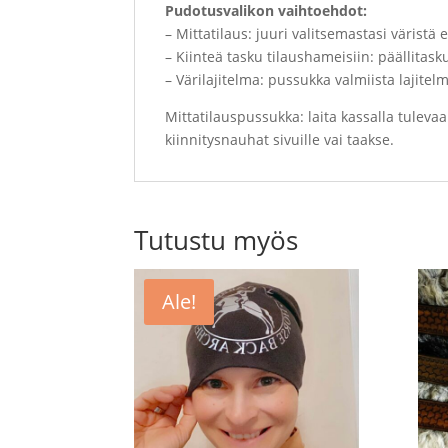
Pudotusvalikon vaihtoehdot:
– Mittatilaus: juuri valitsemastasi väri
– Kiinteä tasku tilaushameisiin: päällitask
– Värilajitelma: pussukka valmiista lajitel
Mittatilauspussukka: laita kassalla tuleva
kiinnitysnauhat sivuille vai taakse.
Tutustu myös
Ale!