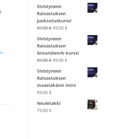
hinta
hinta
Sivistyneen
oli:
on:
ä
Ratsastuksen
89,00 €.
49,00 €.
juoksutuskurssi
Alkuperäinen
Nykyinen
89,00
€
49,00
€
hinta
hinta
Sivistyneen
oli:
on:
Ratsastuksen
89,00 €.
49,00 €.
ta
Groundwork-kurssi
Alkuperäinen
Nykyinen
89,00
€
49,00
€
hinta
hinta
Sivistyneen
oli:
on:
Ratsastuksen
89,00 €.
49,00 €.
maastakäsin intro
89,00
€
Neuletakki
t
79,00
€