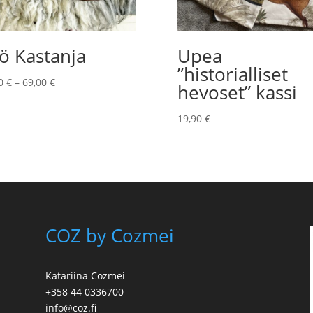
ö Kastanja
Upea
”historialliset
Hintaluokka:
00
€
–
69,00
€
hevoset” kassi
59,00 €
-
19,90
€
69,00 €
COZ by Cozmei
Katariina Cozmei
+358 44 0336700
info@coz.fi