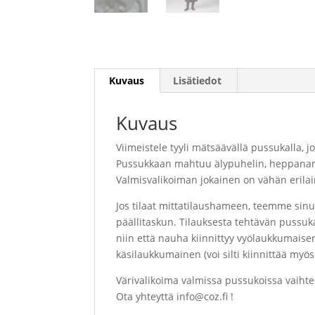
Kuvaus
Lisätiedot
Kuvaus
Viimeistele tyyli mätsäävällä pussukalla, jo
Pussukkaan mahtuu älypuhelin, heppaname
Valmisvalikoiman jokainen on vähän erila
Jos tilaat mittatilaushameen, teemme sinu
päällitaskun. Tilauksesta tehtävän pussuka
niin että nauha kiinnittyy vyölaukkumaise
käsilaukkumainen (voi silti kiinnittää myös 
Värivalikoima valmissa pussukoissa vaihtele
Ota yhteyttä info@coz.fi !