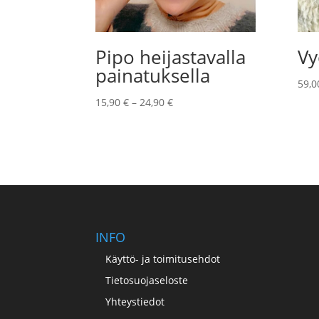
Pipo heijastavalla
Vy
painatuksella
59,
Hintaluokka:
15,90
€
–
24,90
€
15,90 €
-
24,90 €
INFO
Käyttö- ja toimitusehdot
Tietosuojaseloste
Yhteystiedot