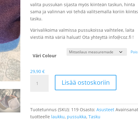
valita pussukan sijasta myös kiinteän taskun, hinta
sama ja valinnan voi tehdä valitsemalla koriin kiinte
tasku.
Värivalikoima valmissa pussukoissa vaihtelee, laita
viestiä mitä väriä haluat! Ota yhteyttä info@coz.fi !
Pois
Väri Colour
29,90
€
Pussukka/tasku
Lisää ostoskoriin
määrä
Tuotetunnus (SKU):
119
Osasto:
Asusteet
Avainsana
tuotteelle
laukku
,
pussukka
,
Tasku