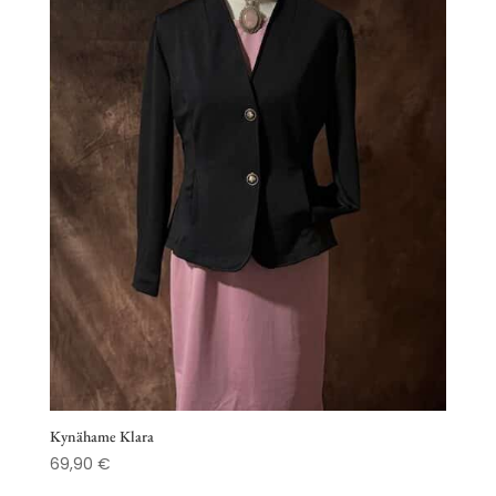
Kynähame Klara
69,90
€