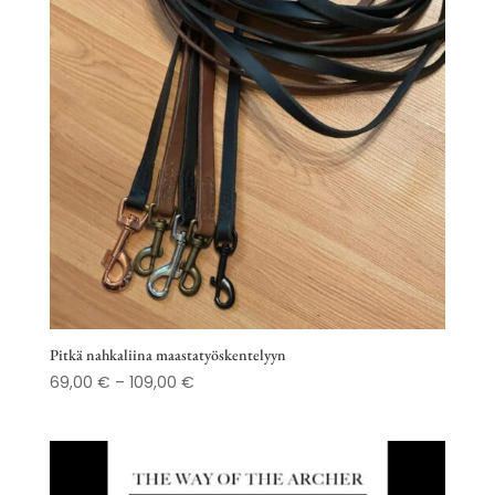
Pitkä nahkaliina maastatyöskentelyyn
Hintaluokka:
69,00
€
–
109,00
€
69,00 €
-
109,00 €