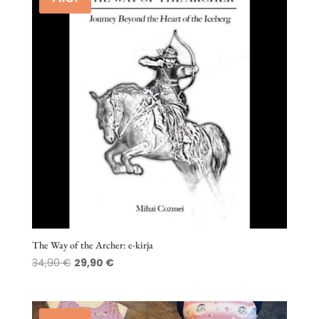
The Way of the Archer: e-kirja
Alkuperäinen
Nykyinen
34,90
€
29,90
€
hinta
hinta
oli:
on:
34,90 €.
29,90 €.