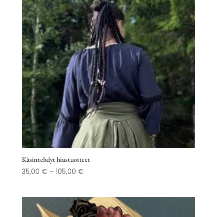
Käsintehdyt hiustuotteet
Hintaluokka:
35,00
€
–
105,00
€
35,00 €
-
105,00 €