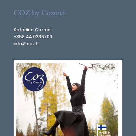
COZ by Cozmei
Katariina Cozmei
+358 44 0336700
info@coz.fi