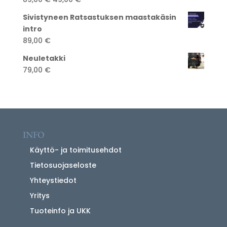
hinta
hinta
Sivistyneen Ratsastuksen maastakäsin
oli:
on:
intro
89,00 €.
49,00 €.
89,00
€
Neuletakki
79,00
€
INFO
Käyttö- ja toimitusehdot
Tietosuojaseloste
Yhteystiedot
Yritys
Tuoteinfo ja UKK