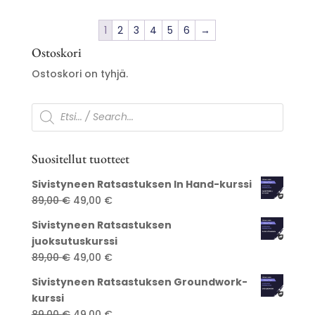
1
2
3
4
5
6
→
Ostoskori
Ostoskori on tyhjä.
Products
search
Suositellut tuotteet
Sivistyneen Ratsastuksen In Hand-kurssi
Alkuperäinen
Nykyinen
89,00
€
49,00
€
hinta
hinta
Sivistyneen Ratsastuksen
oli:
on:
juoksutuskurssi
89,00 €.
49,00 €.
Alkuperäinen
Nykyinen
89,00
€
49,00
€
hinta
hinta
Sivistyneen Ratsastuksen Groundwork-
oli:
on:
kurssi
89,00 €.
49,00 €.
Alkuperäinen
Nykyinen
89,00
€
49,00
€