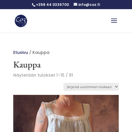
+358 44 0336700
info@coz.fi
Etusivu
/ Kauppa
Kauppa
Sorted
Näytetään tulokset 1–15 / 81
by
latest