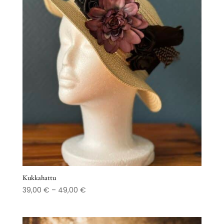
Kukkahattu
Hintaluokka:
39,00
€
–
49,00
€
39,00 €
-