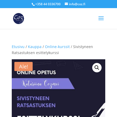
+358 44 0336700
info@coz.fi
Etusivu
/
Kauppa
/
Online-kurssit
/ Sivistyneen
Ratsastuksen esittelykurssi
Ale!