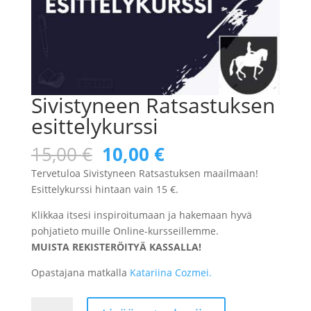
Sivistyneen Ratsastuksen
esittelykurssi
Alkuperäinen
Nykyinen
15,00
€
10,00
€
hinta
hinta
Tervetuloa Sivistyneen Ratsastuksen maailmaan!
oli:
on:
Esittelykurssi hintaan vain 15 €.
15,00 €.
10,00 €.
Klikkaa itsesi inspiroitumaan ja hakemaan hyvä
pohjatieto muille Online-kursseillemme.
MUISTA REKISTERÖITYÄ KASSALLA!
Opastajana matkalla
Katariina Cozmei.
Sivistyneen