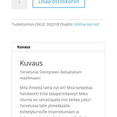
Lisää ostoskoriin
Ratsastuksen
esittelykurssi
määrä
Tuotetunnus (SKU):
202318
Osasto:
Online-kurssit
Kuvaus
Kuvaus
Tervetuloa Sivistyneen Ratsatuksen
maailmaan!
Mitä ihmettä tämä nyt on? Mitä tarkoittaa
handwork? Entä takaperinkävely? Miksi
istunta on ratsastajalle niin tärkeä juttu?
Tervetuloa tälle ytimekkäälle
esittelykurssille inspiroitumaan ja