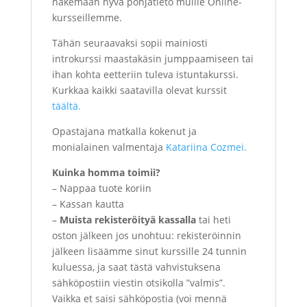
hakemaan hyvä pohjatieto muille Online-
kursseillemme.
Tähän seuraavaksi sopii mainiosti
introkurssi maastakäsin jumppaamiseen tai
ihan kohta eetteriin tuleva istuntakurssi.
Kurkkaa kaikki saatavilla olevat kurssit
täältä.
Opastajana matkalla kokenut ja
monialainen valmentaja
Katariina Cozmei.
Kuinka homma toimii?
– Nappaa tuote koriin
– Kassan kautta
–
Muista rekisteröityä kassalla
tai heti
oston jälkeen jos unohtuu: rekisteröinnin
jälkeen lisäämme sinut kurssille 24 tunnin
kuluessa, ja saat tästä vahvistuksena
sähköpostiin viestin otsikolla ”valmis”.
Vaikka et saisi sähköpostia (voi mennä