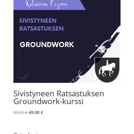
Sivistyneen Ratsastuksen
Groundwork-kurssi
Alkuperäinen
Nykyinen
89,00
€
49,00
€
hinta
hinta
oli:
on:
89,00 €.
49,00 €.