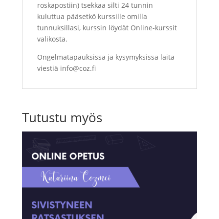
roskapostiin) tsekkaa silti 24 tunnin
kuluttua pääsetkö kurssille omilla
tunnuksillasi, kurssin löydät Online-kurssit
valikosta.
Ongelmatapauksissa ja kysymyksissä laita
viestiä info@coz.fi
Tutustu myös