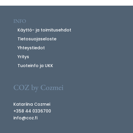
INFO
Käyttö- ja toimitusehdot
Tietosuojaseloste
Yhteystiedot
Yritys
Tuoteinfo ja UKK
COZ by Cozmei
Katariina Cozmei
+358 44 0336700
info@coz.fi