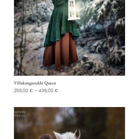
Villakangastakki Queen
Hintaluokka:
259,00
€
–
439,00
€
259,00 €
-
439,00 €