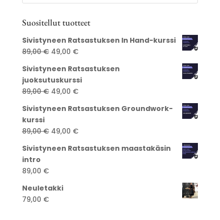
Suositellut tuotteet
Sivistyneen Ratsastuksen In Hand-kurssi
Alkuperäinen
Nykyinen
89,00
€
49,00
€
hinta
hinta
Sivistyneen Ratsastuksen
oli:
on:
juoksutuskurssi
89,00 €.
49,00 €.
Alkuperäinen
Nykyinen
89,00
€
49,00
€
hinta
hinta
Sivistyneen Ratsastuksen Groundwork-
oli:
on:
kurssi
89,00 €.
49,00 €.
Alkuperäinen
Nykyinen
89,00
€
49,00
€
hinta
hinta
Sivistyneen Ratsastuksen maastakäsin
oli:
on:
intro
89,00 €.
49,00 €.
89,00
€
Neuletakki
79,00
€