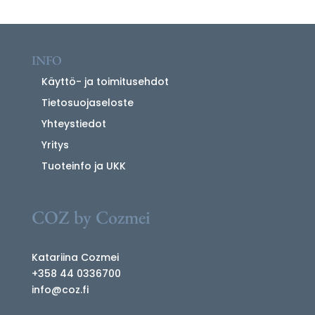
INFO
Käyttö- ja toimitusehdot
Tietosuojaseloste
Yhteystiedot
Yritys
Tuoteinfo ja UKK
COZ by Cozmei
Katariina Cozmei
+358 44 0336700
info@coz.fi