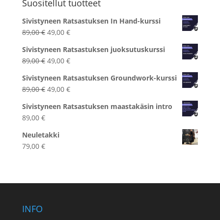
Suositellut tuotteet
Sivistyneen Ratsastuksen In Hand-kurssi
Alkuperäinen
Nykyinen
89,00
€
49,00
€
hinta
hinta
Sivistyneen Ratsastuksen juoksutuskurssi
oli:
on:
Alkuperäinen
Nykyinen
89,00
€
49,00
€
89,00 €.
49,00 €.
hinta
hinta
Sivistyneen Ratsastuksen Groundwork-kurssi
oli:
on:
Alkuperäinen
Nykyinen
89,00
€
49,00
€
89,00 €.
49,00 €.
hinta
hinta
Sivistyneen Ratsastuksen maastakäsin intro
oli:
on:
89,00
€
89,00 €.
49,00 €.
Neuletakki
79,00
€
INFO