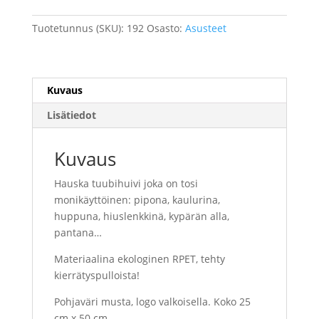
määrä
Tuotetunnus (SKU):
192
Osasto:
Asusteet
Kuvaus
Lisätiedot
Kuvaus
Hauska tuubihuivi joka on tosi
monikäyttöinen: pipona, kaulurina,
huppuna, hiuslenkkinä, kypärän alla,
pantana…
Materiaalina ekologinen RPET, tehty
kierrätyspulloista!
Pohjaväri musta, logo valkoisella. Koko 25
cm x 50 cm.