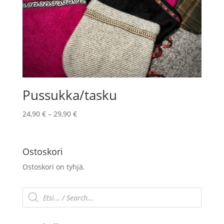
Pussukka/tasku
Hintaluokka:
24,90
€
–
29,90
€
24,90 €
-
29,90 €
Ostoskori
Ostoskori on tyhjä.
Products
search