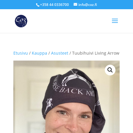
+358 44 0336700
info@coz.fi
Etusivu
/
Kauppa
/
Asusteet
/ Tuubihuivi Living Arrow