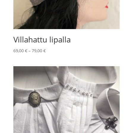
Villahattu lipalla
Hintaluokka:
69,00
€
–
79,00
€
69,00 €
-
79,00 €